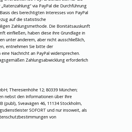
r „Ratenzahlung“ via PayPal die Durchführung
 Basis des berechtigten Interesses von PayPal
zug auf die statistische
eiligen Zahlungsmethode. Die Bonitätsauskunft
ft einfließen, haben diese ihre Grundlage in
n unter anderem, aber nicht ausschließlich,
en, entnehmen Sie bitte der
h eine Nachricht an PayPal widersprechen.
tragsgemäßen Zahlungsabwicklung erforderlich
mbH; Theresienhöhe 12; 80339 München;
en nebst den Informationen über Ihre
AB (publ), Sveavägen 46, 11134 Stockholm,
sdienstleister SOFORT und nur insoweit, als
e Datenschutzbestimmungen von