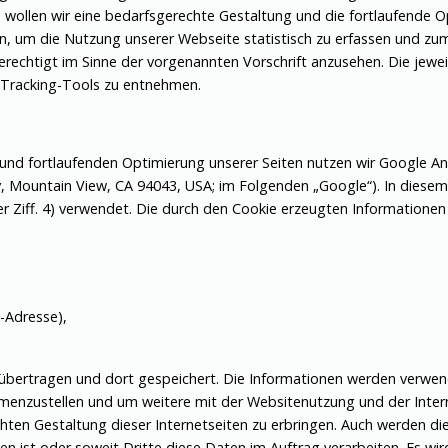
len wir eine bedarfsgerechte Gestaltung und die fortlaufende Op
n, um die Nutzung unserer Webseite statistisch zu erfassen und z
 berechtigt im Sinne der vorgenannten Vorschrift anzusehen. Die je
 Tracking-Tools zu entnehmen.
d fortlaufenden Optimierung unserer Seiten nutzen wir Google Anal
y, Mountain View, CA 94043, USA; im Folgenden „Google“). In die
ter Ziff. 4) verwendet. Die durch den Cookie erzeugten Informatione
-Adresse),
 übertragen und dort gespeichert. Die Informationen werden verwe
menzustellen und um weitere mit der Websitenutzung und der Inter
en Gestaltung dieser Internetseiten zu erbringen. Auch werden die
en ist oder soweit Dritte diese Daten im Auftrag verarbeiten. Es wir