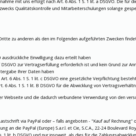
hme mit uns erfolgt nach Art. 6 Abs. 1 S. 1 lit. a DSGVO. Die für 
cks Qualitätskontrolle und Mitarbeiterschulungen solange gespeich
Dritte zu anderen als den im Folgenden aufgeführten Zwecken findet
VO ausdrückliche Einwilligung dazu erteilt haben
t. f DSGVO zur Vertragserfüllung erforderlich ist und kein Grund zur
itergabe Ihrer Daten haben
 Art. 6 Abs. 1 S. 1 lit. c DSGVO eine gesetzliche Verpflichtung besteh
t. 6 Abs. 1 S. 1 lit. B DSGVO für die Abwicklung von Vertragsverhältni
er Webseite und die dadurch verbundene Verwendung von den verschi
 Lastschrift via PayPal oder – falls angeboten - "Kauf auf Rechnung"
 an die PayPal (Europe) S.a.r.l. et Cie, S.C.A., 22-24 Boulevard R
 1 lit. b DSGVO und nur insoweit, als dies für die Zahlungsabwicklung 