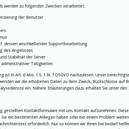
 b werden zu folgenden Zwecken verarbeitet:
renzierung der Benutzer
ners
hmus
ggf. dessen anschließender Supportbearbeitung
ung des Angebotes
und Stabilität der Server
 administrativer Tätigkeiten
 ist in Art. 6 Abs. 1 S. 1 lit. f DSGVO nachzulesen. Unser berechtigt
wenden wir die erhobenen Daten zu dem Zweck, Rückschlüsse auf Ihr
ysedienste ein. Nähere Erläuterungen dazu erhalten Sie unter den Z
ng gestellten Kontaktformulare mit uns Kontakt aufzunehmen. Diese
 Sie ein bestimmten Anliegen haben oder bei einem Problem weitere
chrichtentext erforderlich. Nur so können wir Ihnen bei bedarf hel