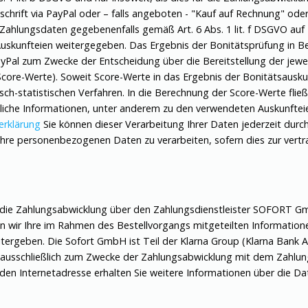
chrift via PayPal oder – falls angeboten - "Kauf auf Rechnung" ode
e Zahlungsdaten gegebenenfalls gemäß Art. 6 Abs. 1 lit. f DSGVO auf
 Auskunfteien weitergegeben. Das Ergebnis der Bonitätsprüfung in Be
ayPal zum Zwecke der Entscheidung über die Bereitstellung der jew
Score-Werte). Soweit Score-Werte in das Ergebnis der Bonitätsauskun
h-statistischen Verfahren. In die Berechnung der Score-Werte fließe
tliche Informationen, unter anderem zu den verwendeten Auskunftei
erklärung
Sie können dieser Verarbeitung Ihrer Daten jederzeit durc
, Ihre personenbezogenen Daten zu verarbeiten, sofern dies zur ver
 die Zahlungsabwicklung über den Zahlungsdienstleister SOFORT G
 wir Ihre im Rahmen des Bestellvorgangs mitgeteilten Information
itergeben. Die Sofort GmbH ist Teil der Klarna Group (Klarna Bank 
 ausschließlich zum Zwecke der Zahlungsabwicklung mit dem Zahlung
ehenden Internetadresse erhalten Sie weitere Informationen über di